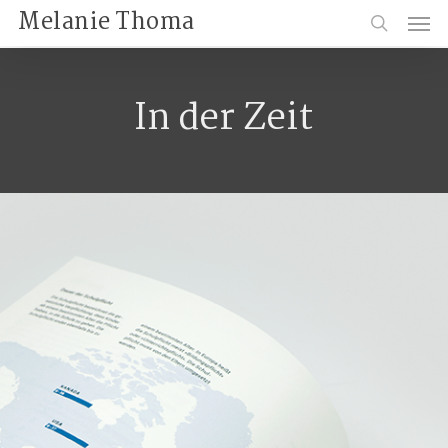
Skip
Menu
Melanie Thoma
to
search
main
content
In der Zeit