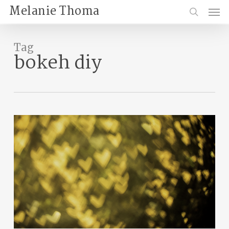
Skip
Menu
Melanie Thoma
to
search
main
content
Tag
bokeh diy