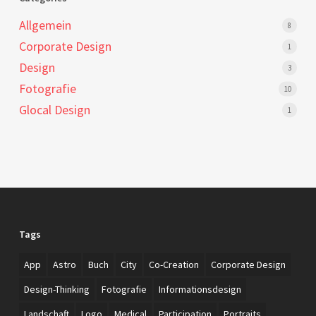
Allgemein
8
Corporate Design
1
Design
3
Fotografie
10
Glocal Design
1
Tags
App
Astro
Buch
City
Co-Creation
Corporate Design
Design-Thinking
Fotografie
Informationsdesign
Landschaft
Logo
Medical
Participation
Portraits