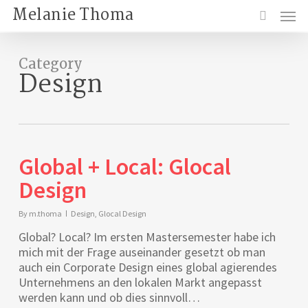
Skip
Menu
Melanie Thoma
to
search
main
content
Category
Design
Global + Local: Glocal
Design
By
m.thoma
Design
,
Glocal Design
Global? Local? Im ersten Mastersemester habe ich
mich mit der Frage auseinander gesetzt ob man
auch ein Corporate Design eines global agierendes
Unternehmens an den lokalen Markt angepasst
werden kann und ob dies sinnvoll…