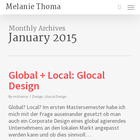
Skip
Menu
Melanie Thoma
to
search
main
content
Monthly Archives
January 2015
Global + Local: Glocal
Design
By
m.thoma
Design
,
Glocal Design
Global? Local? Im ersten Mastersemester habe ich
mich mit der Frage auseinander gesetzt ob man
auch ein Corporate Design eines global agierendes
Unternehmens an den lokalen Markt angepasst
werden kann und ob dies sinnvoll…