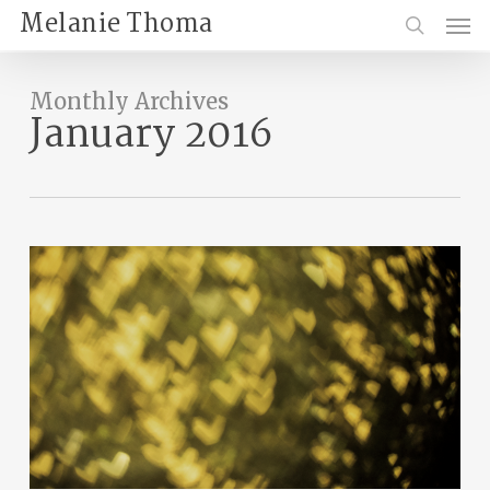
Skip
Menu
Melanie Thoma
to
search
main
content
Monthly Archives
January 2016