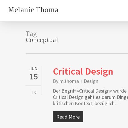
Skip
Melanie Thoma
to
main
content
Tag
Conceptual
Critical Design
JUN
15
By
m.thoma
Design
Der Begriff »Critical Design« wur
0
Critical Design geht es darum Ding
kritischen Kontext, bezüglich…
Read More