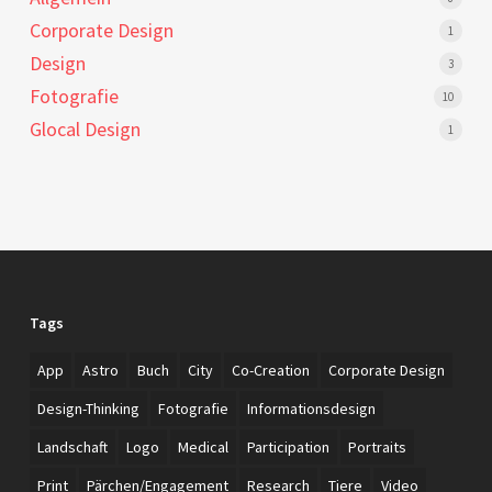
Corporate Design
1
Design
3
Fotografie
10
Glocal Design
1
Tags
App
Astro
Buch
City
Co-Creation
Corporate Design
Design-Thinking
Fotografie
Informationsdesign
Landschaft
Logo
Medical
Participation
Portraits
Print
Pärchen/Engagement
Research
Tiere
Video