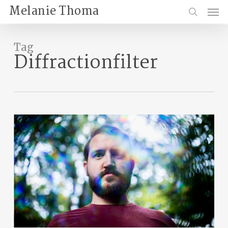
Skip
Menu
Melanie Thoma
to
search
main
content
Tag
Diffractionfilter