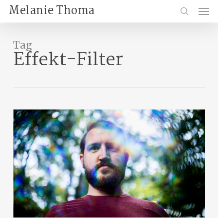
Skip
Menu
Melanie Thoma
to
search
main
content
Tag
Effekt-Filter