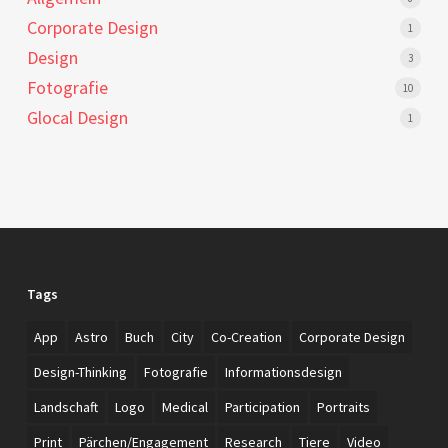
Corporate Design
1
Design
3
Fotografie
10
Glocal Design
1
Tags
App
Astro
Buch
City
Co-Creation
Corporate Design
Design-Thinking
Fotografie
Informationsdesign
Landschaft
Logo
Medical
Participation
Portraits
Print
Pärchen/Engagement
Research
Tiere
Video