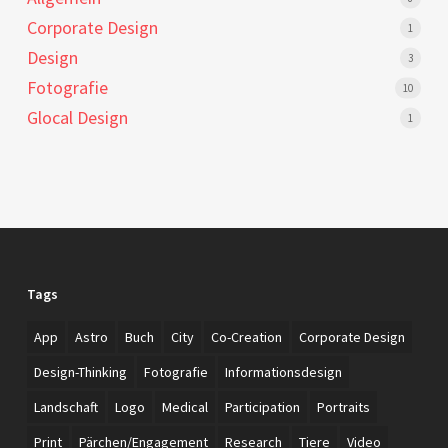
Corporate Design
1
Design
3
Fotografie
10
Glocal Design
1
Tags
App
Astro
Buch
City
Co-Creation
Corporate Design
Design-Thinking
Fotografie
Informationsdesign
Landschaft
Logo
Medical
Participation
Portraits
Print
Pärchen/Engagement
Research
Tiere
Video