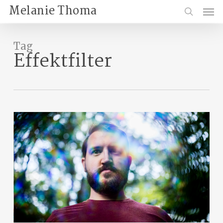
Skip
Menu
Melanie Thoma
to
search
main
content
Tag
Effektfilter