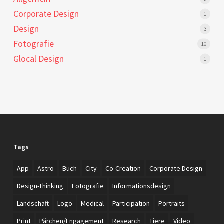
Corporate Design
1
Design
3
Fotografie
10
Glocal Design
1
Tags
App
Astro
Buch
City
Co-Creation
Corporate Design
Design-Thinking
Fotografie
Informationsdesign
Landschaft
Logo
Medical
Participation
Portraits
Print
Pärchen/Engagement
Research
Tiere
Video