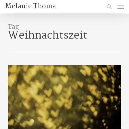
Skip
Menu
Melanie Thoma
to
search
main
content
Tag
Weihnachtszeit