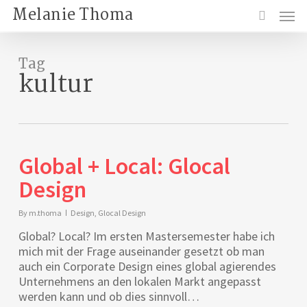
Skip
Menu
Melanie Thoma
to
search
main
content
Tag
kultur
Global + Local: Glocal
Design
By
m.thoma
Design
,
Glocal Design
Global? Local? Im ersten Mastersemester habe ich
mich mit der Frage auseinander gesetzt ob man
auch ein Corporate Design eines global agierendes
Unternehmens an den lokalen Markt angepasst
werden kann und ob dies sinnvoll…