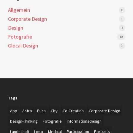
Allgemein
8
Corporate Design
1
Design
3
Fotografie
10
Glocal Design
1
Tags
App
Astro
Buch
City
Co-Creation
Corporate Design
Design-Thinking
Fotografie
Informationsdesign
Landschaft
Logo
Medical
Participation
Portraits