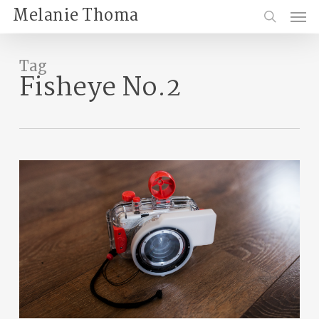
Skip
Menu
Melanie Thoma
to
search
main
content
Tag
Fisheye No.2