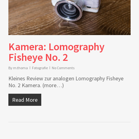
Kamera: Lomography
Fisheye No. 2
By
m.thoma
Fotografie
No Comments
Kleines Review zur analogen Lomography Fisheye
No. 2 Kamera. (more…)
Read More